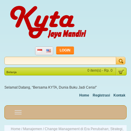
LOGIN
0 item(s) - Rp. 0
Belanja
Selamat Datang, “Bersama KYTA, Dunia Buku Jadi Ceria!”
Home
Registrasi
Kontak
Home
/
Manajemen
/ Change Management di Era Perubahan; Strategi,