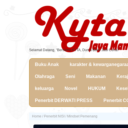
Selamat Datang, “Bersama KYTA, Dunia Buku Jadi Ceria!”
Buku Anak
karakter & kewarganegara
Olahraga
Seni
Makanan
Kera
keluarga
Novel
HUKUM
Kese
Penerbit DERWATI PRESS
Penerbit 
Home
/
Penerbit NISI
/ Mindset Pemenang