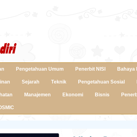
an
Pengetahuan Umum
Penerbit NISI
Bahaya 
jinan
Sejarah
Teknik
Pengetahuan Sosial
hatan
Manajemen
Ekonomi
Bisnis
Pener
COSMIC