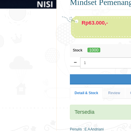
Mindset Pemenan
Rp63.000,-
1000
Stock
Detail & Stock
Review
Tersedia
Penulis : E.A Andriani