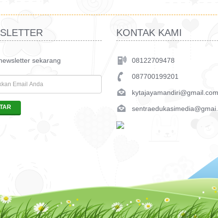
SLETTER
KONTAK KAMI
 newsletter sekarang
08122709478
087700199201
kytajayamandiri@gmail.co
sentraedukasimedia@gmai