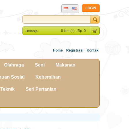
LOGIN
0 item(s) - Rp. 0
Belanja
Home
Registrasi
Kontak
Olahraga
Seni
Makanan
uan Sosial
Kebersihan
Teknik
Seri Pertanian