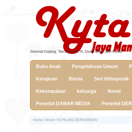
Selamat Datang, “Bersama KYTA, Dunia Buku Jadi Ceria!”
Buku Anak
Pengetahuan Umum
P
Kerajinan
Bisnis
Seri Hidroponik
Kekompakan
keluarga
Novel
Penerbit DAMAR MEDIA
Penerbit DE
Home
/
Novel
/ SI PALING BERKORBAN