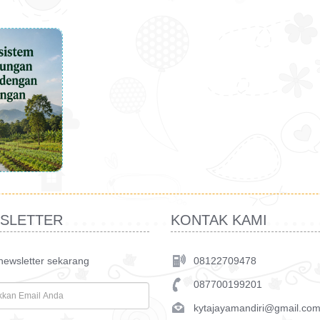
SLETTER
KONTAK KAMI
 newsletter sekarang
08122709478
087700199201
kytajayamandiri@gmail.co