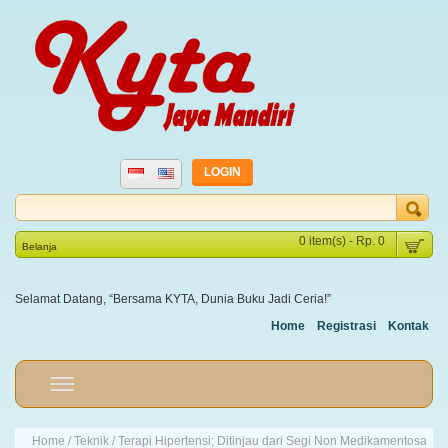
LOGIN
0 item(s) - Rp. 0
Belanja
Selamat Datang, “Bersama KYTA, Dunia Buku Jadi Ceria!”
Home
Registrasi
Kontak
Home
/
Teknik
/ Terapi Hipertensi; Ditinjau dari Segi Non Medikamentosa